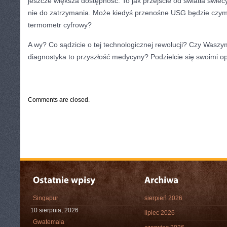
jeszcze większa dostępność. To jak przejście od światła świe
nie do zatrzymania. Może kiedyś przenośne USG będzie czy
termometr cyfrowy?
A wy? Co sądzicie o tej technologicznej rewolucji? Czy Wasz
diagnostyka to przyszłość medycyny? Podzielcie się swoimi o
CATEGORIES:
TURYSTYKA, PODRÓŻE
Comments are closed.
Singapur
sierpień 2026
10 sierpnia, 2026
lipiec 2026
Gwatemala