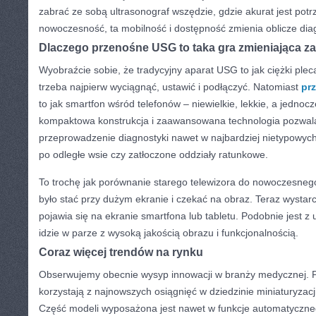
zabrać ze sobą ultrasonograf wszędzie, gdzie akurat jest potr
nowoczesność, ta mobilność i dostępność zmienia oblicze dia
Dlaczego przenośne USG to taka gra zmieniająca z
Wyobraźcie sobie, że tradycyjny aparat USG to jak ciężki plec
trzeba najpierw wyciągnąć, ustawić i podłączyć. Natomiast
pr
to jak smartfon wśród telefonów – niewielkie, lekkie, a jednoc
kompaktowa konstrukcja i zaawansowana technologia pozwala
przeprowadzenie diagnostyki nawet w najbardziej nietypowych
po odległe wsie czy zatłoczone oddziały ratunkowe.
To trochę jak porównanie starego telewizora do nowoczesneg
było stać przy dużym ekranie i czekać na obraz. Teraz wystarcz
pojawia się na ekranie smartfona lub tabletu. Podobnie jest z 
idzie w parze z wysoką jakością obrazu i funkcjonalnością.
Coraz więcej trendów na rynku
Obserwujemy obecnie wysyp innowacji w branży medycznej.
korzystają z najnowszych osiągnięć w dziedzinie miniaturyzacji i
Część modeli wyposażona jest nawet w funkcje automatyczne