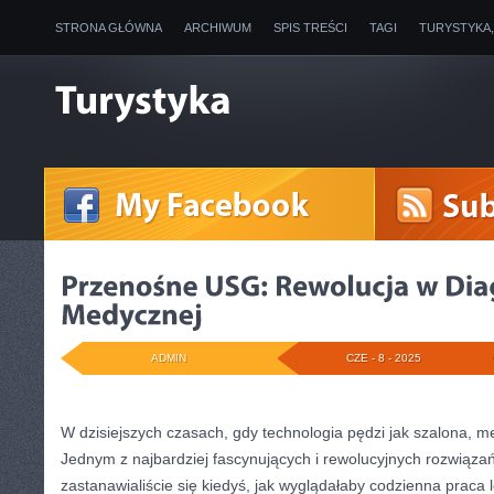
STRONA GŁÓWNA
ARCHIWUM
SPIS TREŚCI
TAGI
TURYSTYKA
ADMIN
CZE - 8 - 2025
W dzisiejszych czasach, gdy technologia pędzi jak szalona, m
Jednym z najbardziej fascynujących i rewolucyjnych rozwiąza
zastanawialiście się kiedyś, jak wyglądałaby codzienna praca