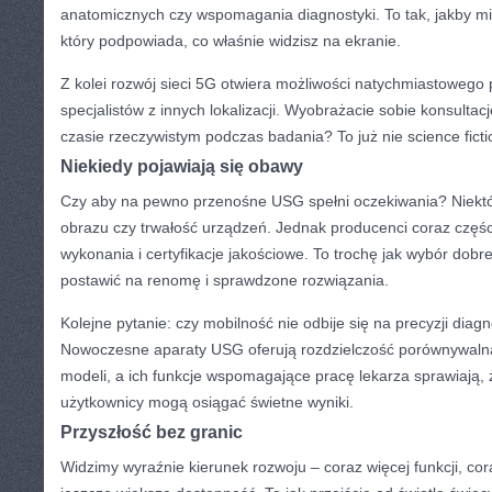
anatomicznych czy wspomagania diagnostyki. To tak, jakby mi
który podpowiada, co właśnie widzisz na ekranie.
Z kolei rozwój sieci 5G otwiera możliwości natychmiastowego
specjalistów z innych lokalizacji. Wyobrażacie sobie konsultac
czasie rzeczywistym podczas badania? To już nie science ficti
Niekiedy pojawiają się obawy
Czy aby na pewno przenośne USG spełni oczekiwania? Niektór
obrazu czy trwałość urządzeń. Jednak producenci coraz części
wykonania i certyfikacje jakościowe. To trochę jak wybór do
postawić na renomę i sprawdzone rozwiązania.
Kolejne pytanie: czy mobilność nie odbije się na precyzji diagn
Nowoczesne aparaty USG oferują rozdzielczość porównywalną
modeli, a ich funkcje wspomagające pracę lekarza sprawiają,
użytkownicy mogą osiągać świetne wyniki.
Przyszłość bez granic
Widzimy wyraźnie kierunek rozwoju – coraz więcej funkcji, cor