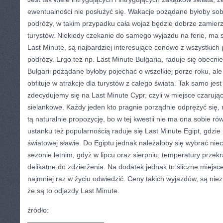
ewentualności nie posłużyć się. Wakacje pożądane byłoby sob
podróży, w takim przypadku cała wojaż będzie dobrze zamierz
turystów. Niekiedy czekanie do samego wyjazdu na ferie, ma s
Last Minute, są najbardziej interesujące cenowo z wszystkich 
podróży. Ergo też np. Last Minute Bułgaria, raduje się obecni
Bułgarii pożądane byłoby pojechać o wszelkiej porze roku, ale
obfituje w atrakcje dla turystów z całego świata. Tak samo jes
zdecydujemy się na Last Minute Cypr, czyli w miejsce czarują
sielankowe. Każdy jeden kto pragnie porządnie odprężyć się,
tą naturalnie propozycję, bo w tej kwestii nie ma ona sobie 
ustanku też popularnością raduje się Last Minute Egipt, gdzie
światowej sławie. Do Egiptu jednak należałoby się wybrać nie
sezonie letnim, gdyż w lipcu oraz sierpniu, temperatury przekr
delikatne do zdzierżenia. Na dodatek jednak to śliczne miejsc
najmniej raz w życiu odwiedzić. Ceny takich wyjazdów, są niez
że są to odjazdy Last Minute.
źródło:
———————————