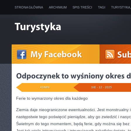
STRONA GŁÓWNA
ARCHIWUM
SPIS TREŚCI
TAGI
TURYSTYKA
ADMIN
SIE - 12 - 2025
Ferie to wymarzony okres dla każdego
Ziemia daje nieograniczone ewentualności. Jest monstrualny 
następstwie tego poświęcić pieniądze, aby go zwiedzić i nasyci
Świetnym do tego momentem, będą ferie, gdy można się bez 
Jest tak wiele intrygujących i intrygujących zakątków świata, ż