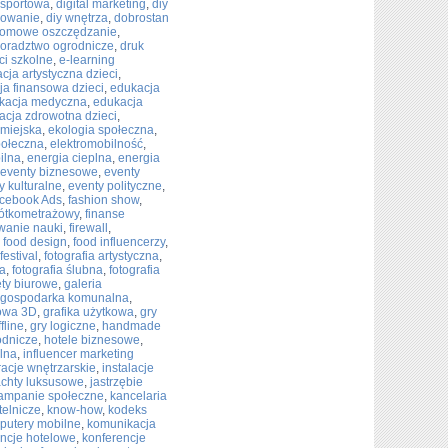
 sportowa
,
digital marketing
,
diy
kowanie
,
diy wnętrza
,
dobrostan
omowe oszczędzanie
,
oradztwo ogrodnicze
,
druk
ci szkolne
,
e-learning
cja artystyczna dzieci
,
ja finansowa dzieci
,
edukacja
kacja medyczna
,
edukacja
acja zdrowotna dzieci
,
 miejska
,
ekologia społeczna
,
połeczna
,
elektromobilność
,
ilna
,
energia cieplna
,
energia
eventy biznesowe
,
eventy
y kulturalne
,
eventy polityczne
,
cebook Ads
,
fashion show
,
rótkometrażowy
,
finanse
wanie nauki
,
firewall
,
,
food design
,
food influencerzy
,
festival
,
fotografia artystyczna
,
na
,
fotografia ślubna
,
fotografia
ty biurowe
,
galeria
gospodarka komunalna
,
rowa 3D
,
grafika użytkowa
,
gry
fline
,
gry logiczne
,
handmade
odnicze
,
hotele biznesowe
,
alna
,
influencer marketing
racje wnętrzarskie
,
instalacje
achty luksusowe
,
jastrzębie
ampanie społeczne
,
kancelaria
telnicze
,
know-how
,
kodeks
putery mobilne
,
komunikacja
ncje hotelowe
,
konferencje