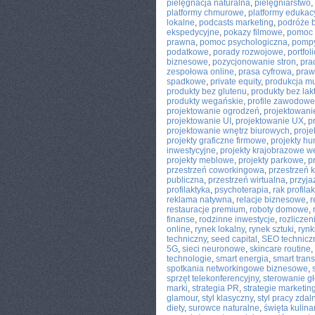
pielęgnacja naturalna
,
pielęgniarstwo
,
platformy chmurowe
,
platformy edukac
lokalne
,
podcasts marketing
,
podróże 
ekspedycyjne
,
pokazy filmowe
,
pomoc
prawna
,
pomoc psychologiczna
,
pompy
podatkowe
,
porady rozwojowe
,
portfoli
biznesowe
,
pozycjonowanie stron
,
pra
zespołowa online
,
prasa cyfrowa
,
praw
spadkowe
,
private equity
,
produkcja m
produkty bez glutenu
,
produkty bez lak
produkty wegańskie
,
profile zawodowe
projektowanie ogrodzeń
,
projektowani
projektowanie UI
,
projektowanie UX
,
p
projektowanie wnętrz biurowych
,
proje
projekty graficzne firmowe
,
projekty h
inwestycyjne
,
projekty krajobrazowe w
projekty meblowe
,
projekty parkowe
,
p
przestrzeń coworkingowa
,
przestrzeń 
publiczna
,
przestrzeń wirtualna
,
przyja
profilaktyka
,
psychoterapia
,
rak profila
reklama natywna
,
relacje biznesowe
,
r
restauracje premium
,
roboty domowe
,
finanse
,
rodzinne inwestycje
,
rozlicze
online
,
rynek lokalny
,
rynek sztuki
,
rynk
techniczny
,
seed capital
,
SEO technicz
5G
,
sieci neuronowe
,
skincare routine
,
technologie
,
smart energia
,
smart trans
spotkania networkingowe biznesowe
,
sprzęt telekonferencyjny
,
sterowanie g
marki
,
strategia PR
,
strategie marketi
glamour
,
styl klasyczny
,
styl pracy zdal
diety
,
surowce naturalne
,
święta kulina