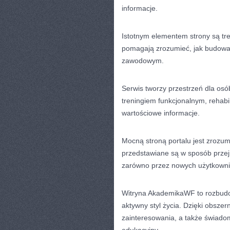
informacje.
Istotnym elementem strony są tre
pomagają zrozumieć, jak budowa
zawodowym.
Serwis tworzy przestrzeń dla osób
treningiem funkcjonalnym, rehabil
wartościowe informacje.
Mocną stroną portalu jest zrozum
przedstawiane są w sposób przej
zarówno przez nowych użytkownik
Witryna AkademikaWF to rozbudo
aktywny styl życia. Dzięki obszer
zainteresowania, a także świado