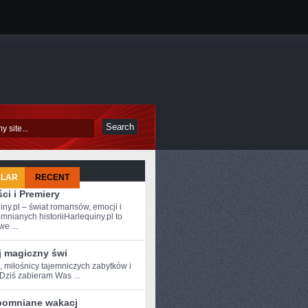
ULAR
RECENT
ci i Premiery
iny.pl – świat romansów, emocji i
mnianych historiiHarlequiny.pl to
e ...
j magiczny świ
,​ miłośnicy tajemniczych zabytków i
! Dziś ⁣zabieram Was ...
pomniane wakacj