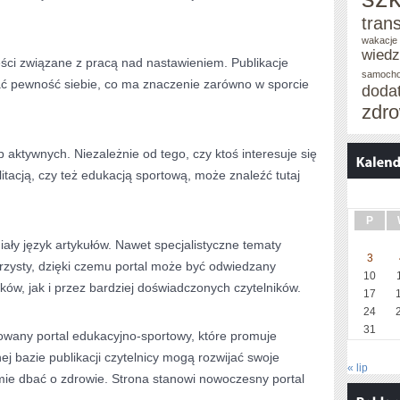
tran
wakacje 
wied
ści związane z pracą nad nastawieniem. Publikacje
samoch
ć pewność siebie, co ma znaczenie zarówno w sporcie
doda
zdro
 aktywnych. Niezależnie od tego, czy ktoś interesuje się
itacją, czy też edukacją sportową, może znaleźć tutaj
P
iały język artykułów. Nawet specjalistyczne tematy
3
rzysty, dzięki czemu portal może być odwiedzany
10
ów, jak i przez bardziej doświadczonych czytelników.
17
24
31
wany portal edukacyjno-sportowy, które promuje
nej bazie publikacji czytelnicy mogą rozwijać swoje
« lip
mie dbać o zdrowie. Strona stanowi nowoczesny portal