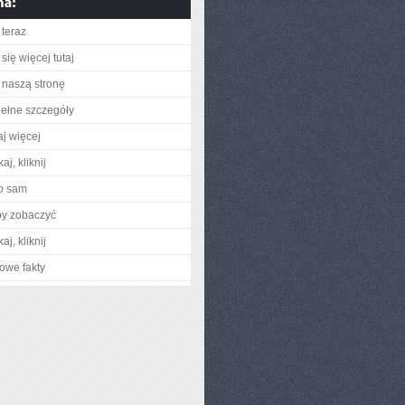
teraz
się więcej tutaj
naszą stronę
ełne szczegóły
aj więcej
aj, kliknij
o sam
by zobaczyć
aj, kliknij
owe fakty