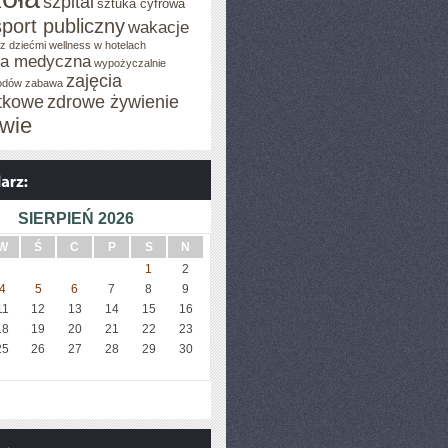
szpital
sztuka cyfrowa
sport publiczny
wakacje
z dziećmi
wellness w hotelach
za medyczna
wypożyczalnie
zajęcia
odów
zabawa
tkowe
zdrowe żywienie
wie
SIERPIEŃ 2026
W
Ś
C
P
S
N
1
2
4
5
6
7
8
9
11
12
13
14
15
16
18
19
20
21
22
23
25
26
27
28
29
30