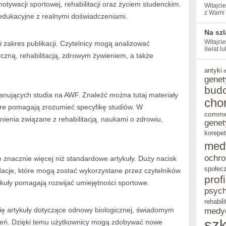
otywacji sportowej, rehabilitacji oraz życiem studenckim.
Witajcie
z Wami 
 edukacyjne z realnymi doświadczeniami.
Na sz
Witajcie
i zakres publikacji. Czytelnicy mogą analizować
świat l
yczną, rehabilitacją, zdrowym żywieniem, a także
antyki
genet
bud
anujących studia na AWF. Znaleźć można tutaj materiały
cho
óre pomagają zrozumieć specyfikę studiów. W
comme
ienia związane z rehabilitacją, naukami o zdrowiu,
genet
korepet
med
ochro
znacznie więcej niż standardowe artykuły. Duży nacisk
społec
cje, które mogą zostać wykorzystane przez czytelników
prof
kuły pomagają rozwijać umiejętności sportowe.
psych
rehabili
się artykuły dotyczące odnowy biologicznej, świadomym
medy
szk
czeń. Dzięki temu użytkownicy mogą zdobywać nowe