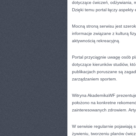
dotyczące ćwiczeń, odżywiania, m
Dzięki temu portal łączy aspekty
Mocną stroną serwisu jest szerok
informacje związane z kulturą fiz
aktywnością rekreacyjną.
Portal przyciągnie uwagę osób pl
dotyczące kierunków studiów, kt
publikacjach poruszane są zagadn
zarządzaniem sportem.
Witryna AkademikaWF prezentuje 
położono na konkretne rekomenda
zainteresowanych zdrowiem. Arty
W serwisie regularnie pojawiają 
żywieniu, tworzeniu planów ćwi