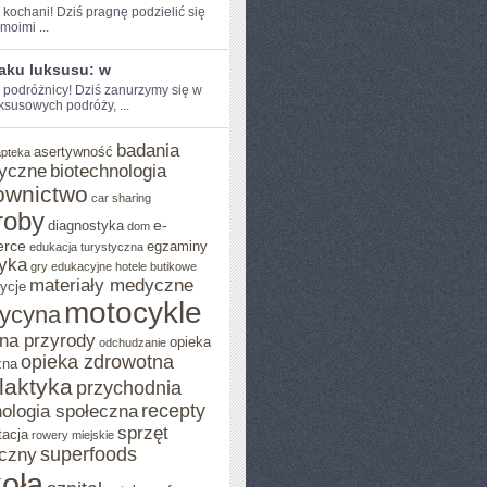
 ‍kochani! Dziś pragnę podzielić się
moimi ...
laku luksusu: w
 podróżnicy! ⁣Dziś zanurzymy ​się‌ w
uksusowych podróży, ...
badania
asertywność
apteka
yczne
biotechnologia
ownictwo
car sharing
roby
e-
diagnostyka
dom
rce
egzaminy
edukacja turystyczna
yka
gry edukacyjne
hotele butikowe
materiały medyczne
ycje
motocykle
ycyna
na przyrody
opieka
odchudzanie
opieka zdrowotna
zna
ilaktyka
przychodnia
recepty
ologia społeczna
sprzęt
tacja
rowery miejskie
superfoods
czny
oła