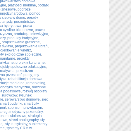
piwowarstwo domowe
,
yjne
,
płatności mobilne
,
podatki
biznesowe
,
podróże
 międzynarodowa
,
pomoc
 ciepła w domu
,
porady
o artysty
,
pośrednictwo
ca hybrydowa
,
praca
o cywilne biznesowe
,
prawo
uzyczna
,
produkcja telewizyjna
,
tozy
,
produkty tradycyjne
,
,
projektowanie graficzne
,
e światła
,
projektowanie ubrań
,
rojektowanie wnętrz
,
kty ekologiczne społeczne
,
umanitarne
,
projekty
ertykalne
,
projekty kulturalne
,
rojekty społeczne edukacyjne
,
kreatywna
,
przestrzeń
zna przestrzeń pracy
,
psy
ktyka
,
rehabilitacja domowa
,
elacje medialne
,
remarketing
,
robotyka medyczna
,
rodzinne
nia podatkowe
,
rozwój osobisty
i surowców
,
rysunek
ne
,
serowarstwo domowe
,
sieć
smart budynki
,
smart city
port
,
sponsoring wydarzeń
,
sprzęt medyczny przenośny
,
łosem
,
stolarstwo
,
strategia
ngowe
,
street photography
,
styl
nej
,
styl rustykalny
,
suplementy
rne
,
systemy CRM w