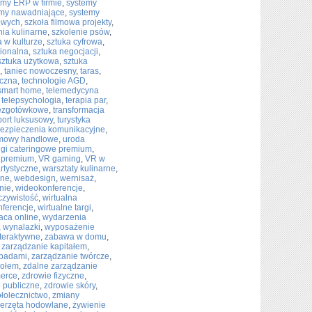
emy ERP w firmie
,
systemy
my nawadniające
,
systemy
owych
,
szkoła filmowa projekty
,
nia kulinarne
,
szkolenie psów
,
a w kulturze
,
sztuka cyfrowa
,
gionalna
,
sztuka negocjacji
,
sztuka użytkowa
,
sztuka
,
taniec nowoczesny
,
taras
,
yczna
,
technologie AGD
,
 smart home
,
telemedycyna
,
telepsychologia
,
terapia par
,
bezgotówkowe
,
transformacja
port luksusowy
,
turystyka
ezpieczenia komunikacyjne
,
mowy handlowe
,
uroda
ugi cateringowe premium
,
e premium
,
VR gaming
,
VR w
artystyczne
,
warsztaty kulinarne
,
ine
,
webdesign
,
wernisaż
,
nie
,
wideokonferencje
,
czywistość
,
wirtualna
nferencje
,
wirtualne targi
,
aca online
,
wydarzenia
,
wynalazki
,
wyposażenie
teraktywne
,
zabawa w domu
,
,
zarządzanie kapitałem
,
dpadami
,
zarządzanie twórcze
,
połem
,
zdalne zarządzanie
merce
,
zdrowie fizyczne
,
 publiczne
,
zdrowie skóry
,
ołolecznictwo
,
zmiany
ierzęta hodowlane
,
żywienie