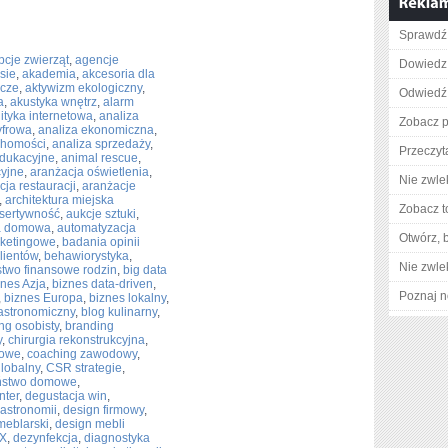
Sprawdź 
cje zwierząt
,
agencje
Dowiedz 
sie
,
akademia
,
akcesoria dla
icze
,
aktywizm ekologiczny
,
Odwiedź 
a
,
akustyka wnętrz
,
alarm
ityka internetowa
,
analiza
Zobacz p
yfrowa
,
analiza ekonomiczna
,
chomości
,
analiza sprzedaży
,
Przeczyt
edukacyjne
,
animal rescue
,
cyjne
,
aranżacja oświetlenia
,
Nie zwlek
ja restauracji
,
aranżacje
,
architektura miejska
Zobacz t
sertywność
,
aukcje sztuki
,
a domowa
,
automatyzacja
Otwórz, 
ketingowe
,
badania opinii
lientów
,
behawiorystyka
,
Nie zwlek
two finansowe rodzin
,
big data
znes Azja
,
biznes data-driven
,
Poznaj n
,
biznes Europa
,
biznes lokalny
,
astronomiczny
,
blog kulinarny
,
ng osobisty
,
branding
y
,
chirurgia rekonstrukcyjna
,
mowe
,
coaching zawodowy
,
lobalny
,
CSR strategie
,
ństwo domowe
,
nter
,
degustacja win
,
gastronomii
,
design firmowy
,
meblarski
,
design mebli
UX
,
dezynfekcja
,
diagnostyka