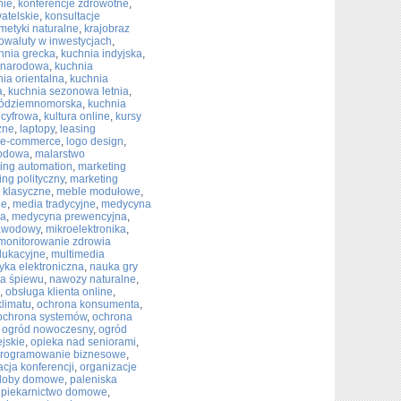
nie
,
konferencje zdrowotne
,
atelskie
,
konsultacje
metyki naturalne
,
krajobraz
towaluty w inwestycjach
,
hnia grecka
,
kuchnia indyjska
,
ynarodowa
,
kuchnia
ia orientalna
,
kuchnia
a
,
kuchnia sezonowa letnia
,
ródziemnomorska
,
kuchnia
 cyfrowa
,
kultura online
,
kursy
zne
,
laptopy
,
leasing
a e-commerce
,
logo design
,
rodowa
,
malarstwo
ing automation
,
marketing
ing polityczny
,
marketing
 klasyczne
,
meble modułowe
,
ie
,
media tradycyjne
,
medycyna
na
,
medycyna prewencyjna
,
zawodowy
,
mikroelektronika
,
monitorowanie zdrowia
dukacyjne
,
multimedia
ka elektroniczna
,
nauka gry
a śpiewu
,
nawozy naturalne
,
,
obsługa klienta online
,
klimatu
,
ochrona konsumenta
,
ochrona systemów
,
ochrona
,
ogród nowoczesny
,
ogród
jskie
,
opieka nad seniorami
,
rogramowanie biznesowe
,
acja konferencji
,
organizacje
doby domowe
,
paleniska
,
piekarnictwo domowe
,