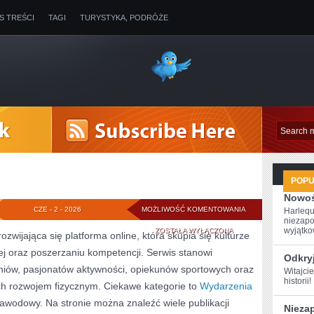
IS TREŚCI
TAGI
TURYSTYKA, PODRÓŻE
POP
Nowoś
AWF
CZE - 2 - 2026
MOŻLIWOŚĆ KOMENTOWANIA
Harlequ
niezapo
wyjątkow
ZOSTAŁA WYŁĄCZONA
wijająca się platforma online, która skupia się kulturze
wej oraz poszerzaniu kompetencji. Serwis stanowi
Odkry
iów, pasjonatów aktywności, opiekunów sportowych oraz
Witajcie
historii
h rozwojem fizycznym. Ciekawe kategorie to
Wydarzenia
Zawodowy. Na stronie można znaleźć wiele publikacji
Nieza