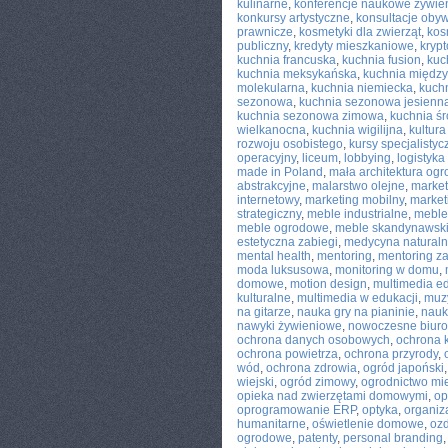
kulinarne
,
konferencje naukowe żywie
konkursy artystyczne
,
konsultacje obyw
prawnicze
,
kosmetyki dla zwierząt
,
kos
publiczny
,
kredyty mieszkaniowe
,
kryp
kuchnia francuska
,
kuchnia fusion
,
kuc
kuchnia meksykańska
,
kuchnia międz
molekularna
,
kuchnia niemiecka
,
kuchn
sezonowa
,
kuchnia sezonowa jesienn
kuchnia sezonowa zimowa
,
kuchnia ś
wielkanocna
,
kuchnia wigilijna
,
kultura
rozwoju osobistego
,
kursy specjalistyc
operacyjny
,
liceum
,
lobbying
,
logistyk
made in Poland
,
mała architektura og
abstrakcyjne
,
malarstwo olejne
,
market
internetowy
,
marketing mobilny
,
market
strategiczny
,
meble industrialne
,
meble
meble ogrodowe
,
meble skandynawsk
estetyczna zabiegi
,
medycyna natural
mental health
,
mentoring
,
mentoring 
moda luksusowa
,
monitoring w domu
,
domowe
,
motion design
,
multimedia e
kulturalne
,
multimedia w edukacji
,
muzy
na gitarze
,
nauka gry na pianinie
,
nauk
nawyki żywieniowe
,
nowoczesne biuro
ochrona danych osobowych
,
ochrona 
ochrona powietrza
,
ochrona przyrody
,
wód
,
ochrona zdrowia
,
ogród japoński
wiejski
,
ogród zimowy
,
ogrodnictwo mie
opieka nad zwierzętami domowymi
,
op
oprogramowanie ERP
,
optyka
,
organiz
humanitarne
,
oświetlenie domowe
,
oz
ogrodowe
,
patenty
,
personal branding