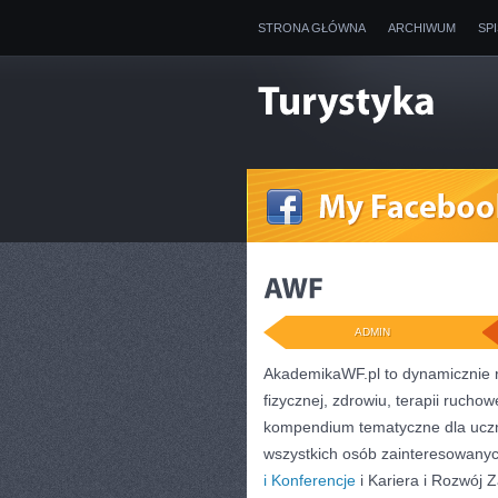
STRONA GŁÓWNA
ARCHIWUM
SP
ADMIN
AkademikaWF.pl to dynamicznie roz
fizycznej, zdrowiu, terapii rucho
kompendium tematyczne dla uczn
wszystkich osób zainteresowanyc
i Konferencje
i Kariera i Rozwój 