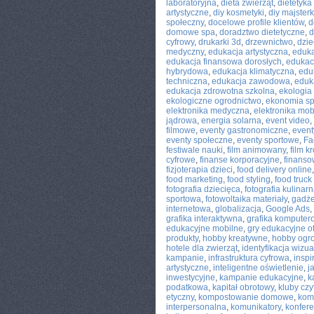
laboratoryjna
,
dieta zwierząt
,
dietetyka
artystyczne
,
diy kosmetyki
,
diy majster
społeczny
,
docelowe profile klientów
,
d
domowe spa
,
doradztwo dietetyczne
,
d
cyfrowy
,
drukarki 3d
,
drzewnictwo
,
dzie
medyczny
,
edukacja artystyczna
,
eduka
edukacja finansowa dorosłych
,
edukac
hybrydowa
,
edukacja klimatyczna
,
edu
techniczna
,
edukacja zawodowa
,
eduk
edukacja zdrowotna szkolna
,
ekologia
ekologiczne ogrodnictwo
,
ekonomia s
elektronika medyczna
,
elektronika mob
jądrowa
,
energia solarna
,
event video
,
filmowe
,
eventy gastronomiczne
,
event
eventy społeczne
,
eventy sportowe
,
Fa
festiwale nauki
,
film animowany
,
film k
cyfrowe
,
finanse korporacyjne
,
finanso
fizjoterapia dzieci
,
food delivery online
food marketing
,
food styling
,
food truck 
fotografia dziecięca
,
fotografia kulinar
sportowa
,
fotowoltaika materiały
,
gadże
internetowa
,
globalizacja
,
Google Ads
,
grafika interaktywna
,
grafika kompute
edukacyjne mobilne
,
gry edukacyjne of
produkty
,
hobby kreatywne
,
hobby ogr
hotele dla zwierząt
,
identyfikacja wizu
kampanie
,
infrastruktura cyfrowa
,
inspi
artystyczne
,
inteligentne oświetlenie
,
j
inwestycyjne
,
kampanie edukacyjne
,
k
podatkowa
,
kapitał obrotowy
,
kluby czy
etyczny
,
kompostowanie domowe
,
kom
interpersonalna
,
komunikatory
,
konfere