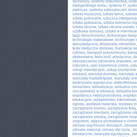
sprzedaży
,
systemy dokumentów
,
syst
inteligentnego domu
,
systemy IT
,
syste
płatnicze
,
systemy zabezpieczeń dom
szkoła muzyczna
,
szkoła tańca
,
szkole
szkoły policealne
,
sztuczna inteligencj
sztuka gotowania
,
sztuka kulinarna re
sztuka uliczna
,
sztuka uliczna murale
,
użytkowa domowa
,
sztuka w internecie
targi nieruchomości
,
technologia med
technologie materiałowe
,
technologie
specjalistyczna
,
teleporady zdrowotne
testy medyczne domowe
,
transakcje 
cyfrowa
,
transport autonomiczny
,
trans
ekstremalna
,
twórczość artystyczna
,
ub
ubezpieczenia zdrowotne prywatne
,
u
naturalna
,
user experience online
,
usł
usługi inwestycyjne
,
usługi turystyczn
edukacji
,
warsztat domowy
,
warsztaty 
warsztaty marketingowe
,
warsztaty onl
weterynaria egzotyczna
,
wideofilmowa
winiarstwo
,
wirtualizacja
,
wirtualna rze
rzeczywistość w edukacji
,
wirtualne ko
współpraca międzynarodowa
,
współpr
edukacyjne
,
wydawnictwo internetowe
ogrodu
,
wystawa malarska
,
wystawy in
zarządzanie biurem
,
zarządzanie flotą
zarządzanie klientami
,
zarządzanie o
zarządzanie wiedzą
,
zarządzanie zes
zespołem
,
zdjęcia produktowe e-com
zdrowie psychiczne dorosłych
,
zdrowie
zdrowie zwierząt
,
zdrowy styl życia.
,
zi
klimatyczne
,
zwierzęta egzotyczne
,
zw